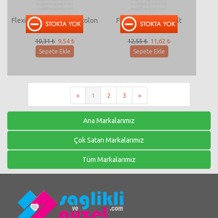
Flexi F8716 Tek Alt Pantolon
Flexi F151001 Tek Alt
Pantolon
10,31 ₺
9,54 ₺
12,55 ₺
11,62 ₺
Sepete Ekle
Sepete Ekle
«
1
2
3
»
Ana Markalarımız
Çok Satan Markalarımız
Tüm Markalarımız