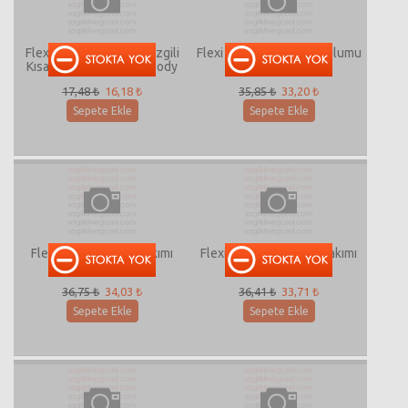
Flexi F112005 Çapalı Çizgili
Flexi F182002 Bebek Tulumu
Kısakollu Yakalı Bebe Body
17,48 ₺
16,18 ₺
35,85 ₺
33,20 ₺
Sepete Ekle
Sepete Ekle
Flexi F6770 Bebek Takımı
Flexi F172008 Bebek Takımı
36,75 ₺
34,03 ₺
36,41 ₺
33,71 ₺
Sepete Ekle
Sepete Ekle