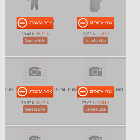
Flexi-217003 Takım
Flexi-212031 Bady
28,46 ₺
26,35 ₺
12,55 ₺
11,62 ₺
Sepete Ekle
Sepete Ekle
Flexi 1040 Erkek Mevlüt Takımı
Flexi-F3042 İkili Erkek pijama
Takımı
36,97 ₺
34,23 ₺
27,03 ₺
22,91 ₺
Sepete Ekle
Sepete Ekle