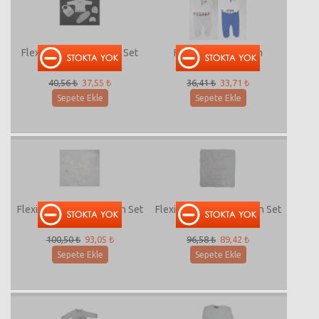
Flexi-234020 5'Li Zıbın Set
Flexi-213171 Tulum
40,56 ₺
37,55 ₺
36,41 ₺
33,71 ₺
Sepete Ekle
Sepete Ekle
Flexi-235016 10'Lu Zıbın Set
Flexi-235011 10'Lu Zıbın Set
100,50 ₺
93,05 ₺
96,58 ₺
89,42 ₺
Sepete Ekle
Sepete Ekle