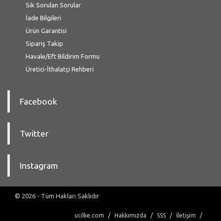
Sık Sorulan Sorular
İade Bilgileri
Ürün Garantisi
Sipariş Takip
Havale/Eft Bildirim Formu
Üretici-İthalatçi Rehberi
Facebook
Twitter
Instagram
© 2026 - Tüm Hakları Saklıdır
ucilke.com
Hakkımızda
SSS
İletişim