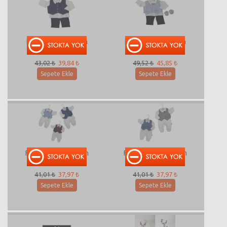
Flexi-217103 Takım
Flexi-217102 Takım
43,02 ₺
39,84 ₺
49,52 ₺
45,85 ₺
Sepete Ekle
Sepete Ekle
Flexi-213210 Tulum
Flexi-213208 Tulum
41,01 ₺
37,97 ₺
41,01 ₺
37,97 ₺
Sepete Ekle
Sepete Ekle