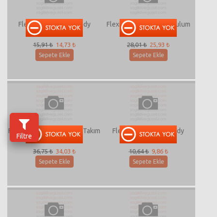
Flexi F6973 Bebek Body
Flexi F181021 Bebek Tulum
15,91 ₺
14,73 ₺
28,01 ₺
25,93 ₺
Sepete Ekle
Sepete Ekle
Flexi F171076 Bebek 2'li Takım
Flexi F1781 Çıtçıtlı Body
Filtre
36,75 ₺
34,03 ₺
10,64 ₺
9,86 ₺
Sepete Ekle
Sepete Ekle