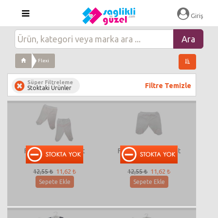
Giriş
Flexi
Süper Filtreleme
Filtre Temizle
Stoktaki Ürünler
Flexi-223005 Tekalt
Flexi-223004 Tek Alt
12,55 ₺
11,62 ₺
12,55 ₺
11,62 ₺
Sepete Ekle
Sepete Ekle