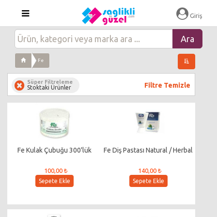
Giriş
Fe
Süper Filtreleme
Filtre Temizle
Stoktaki Ürünler
Fe Kulak Çubuğu 300'lük
Fe Diş Pastası Natural / Herbal
100,00 ₺
140,00 ₺
Sepete Ekle
Sepete Ekle