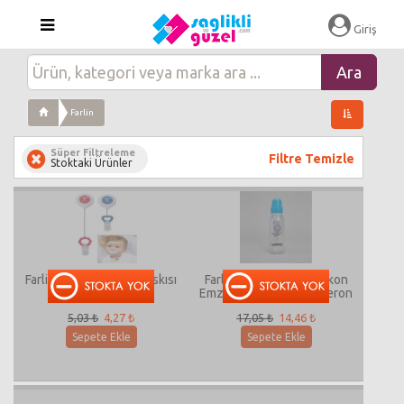
Giriş
Farlin
Süper Filtreleme
Filtre Temizle
Stoktaki Ürünler
Farlin Stretchy Emzik Askısı
Farlin Çift Korumalı Silikon
Emzik Polikarbonat Biberon
250 Cc
5,03 ₺
4,27 ₺
17,05 ₺
14,46 ₺
Sepete Ekle
Sepete Ekle