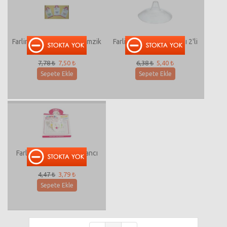
Farlin Stretchy Yalancı Emzik
Farlin Gögüs Ucu Başlığı 2'li
7,78 ₺
7,50 ₺
6,38 ₺
5,40 ₺
Sepete Ekle
Sepete Ekle
Farlin Color-Shield Yalancı
Emzik
4,47 ₺
3,79 ₺
Sepete Ekle