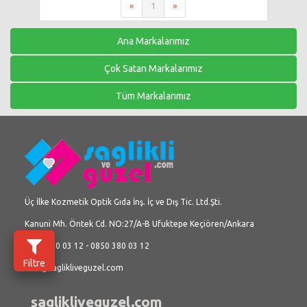
«
1
»
Ana Markalarımız
Çok Satan Markalarımız
Tüm Markalarımız
Üç İlke Kozmetik Optik Gıda İnş. İç ve Dış Tic. Ltd.Şti.
Kanuni Mh. Öntek Cd. NO:27/A-B Ufuktepe Keçiören/Ankara
0312 380 03 12 - 0850 380 03 12
Filtre
info@saglikliveguzel.com
saglikliveguzel.com