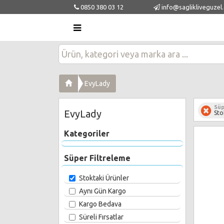
0850 380 03 12
info@saglikliveguzel
EvyLady
Süp
EvyLady
Sto
Kategoriler
Süper Filtreleme
Stoktaki Ürünler
Aynı Gün Kargo
Kargo Bedava
Süreli Fırsatlar