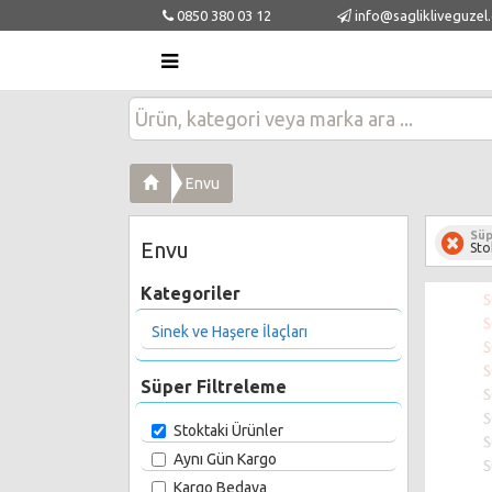
0850 380 03 12
info@saglikliveguzel
Envu
Süp
Envu
Sto
Kategoriler
Sinek ve Haşere İlaçları
Süper Filtreleme
Stoktaki Ürünler
Aynı Gün Kargo
Kargo Bedava