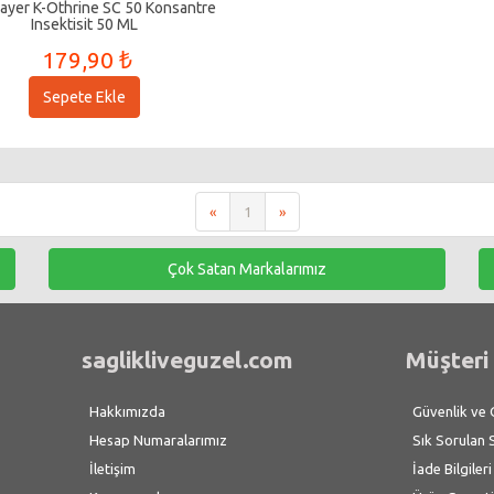
ayer K-Othrine SC 50 Konsantre
Insektisit 50 ML
179,90 ₺
Sepete Ekle
«
1
»
Çok Satan Markalarımız
saglikliveguzel.com
Müşteri 
Hakkımızda
Güvenlik ve Gi
Hesap Numaralarımız
Sık Sorulan 
İletişim
İade Bilgileri