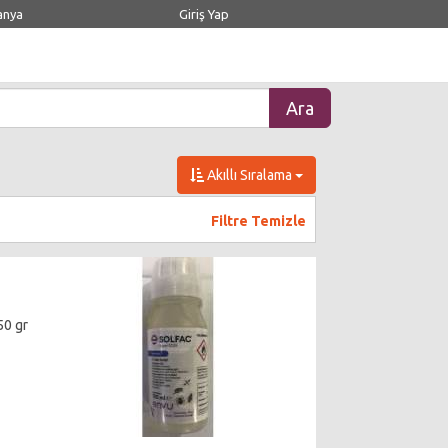
anya
Giriş Yap
Akıllı Sıralama
Filtre Temizle
50 gr