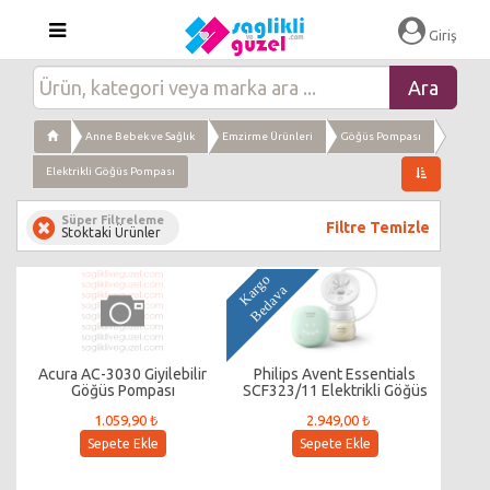
Giriş
Anne Bebek ve Sağlık
Emzirme Ürünleri
Göğüs Pompası
Elektrikli Göğüs Pompası
Süper Filtreleme
Filtre Temizle
Stoktaki Ürünler
K
a
g
o
B
e
d
a
v
r
a
Acura AC-3030 Giyilebilir
Philips Avent Essentials
Göğüs Pompası
SCF323/11 Elektrikli Göğüs
Pompası
1.059,90 ₺
2.949,00 ₺
Sepete Ekle
Sepete Ekle