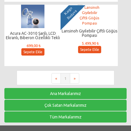
K
a
g
o
B
e
d
a
v
r
a
Lansinoh Giyilebilir Çiftli Göğüs
Acura AC-3010 Şarjlı, LCD
Pompası
Ekranlı, Biberon Özellikli Tekli
Göğüs Pompası
5.499,90 ₺
699,00 ₺
Sepete Ekle
Sepete Ekle
«
1
»
Ana Markalarımız
Çok Satan Markalarımız
Tüm Markalarımız