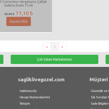
l Correcteur Vergetures Çatlak
Giderici Krem 75 ml
71,10 ₺
83,90 ₺
Sepete Ekle
«
1
»
Çok Satan Markalarımız
saglikliveguzel.com
Müşteri 
Hakkımızda
Güvenlik ve Gi
Hesap Numaralarımız
Sık Sorulan 
İletişim
İade Bilgileri