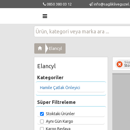
0850 380 03 12
info@saglikliveguzel
Elancyl
Süp
Elancyl
Sto
Kategoriler
Hamile Çatlak Önleyici
Süper Filtreleme
Stoktaki Ürünler
Aynı Gün Kargo
Kargo Bedava