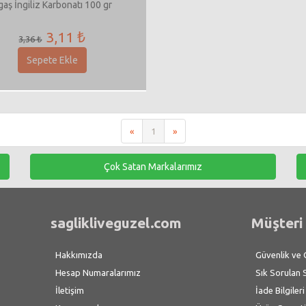
gaş İngiliz Karbonatı 100 gr
3,11 ₺
3,36 ₺
Sepete Ekle
«
1
»
Çok Satan Markalarımız
saglikliveguzel.com
Müşteri 
Hakkımızda
Güvenlik ve Gi
Hesap Numaralarımız
Sık Sorulan 
İletişim
İade Bilgileri