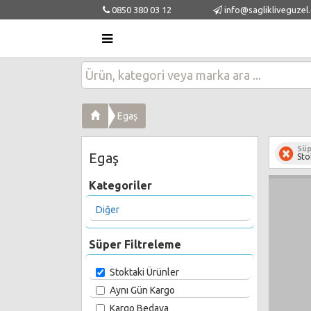
0850 380 03 12
info@saglikliveguzel
Egaş
Süp
Egaş
Sto
Kategoriler
Diğer
Süper Filtreleme
Stoktaki Ürünler
Aynı Gün Kargo
Kargo Bedava