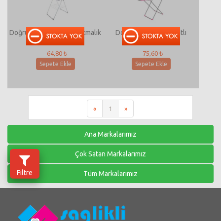
Doğrular Mına Soft Kurutmalık
Doğrular Avrora Kanatlı
Kurutmalık
64,80 ₺
75,60 ₺
Sepete Ekle
Sepete Ekle
«
1
»
Ana Markalarımız
Çok Satan Markalarımız
Filtre
Tüm Markalarımız