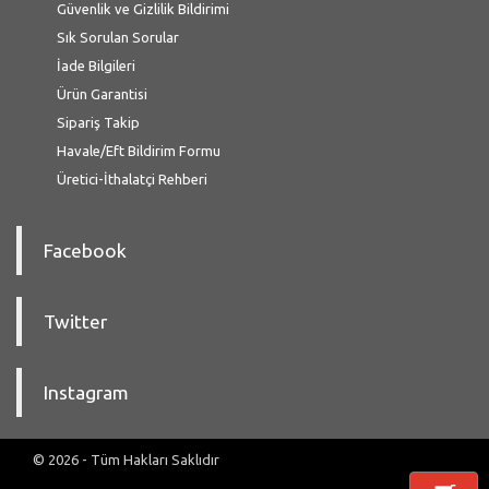
Güvenlik ve Gizlilik Bildirimi
Sık Sorulan Sorular
İade Bilgileri
Ürün Garantisi
Sipariş Takip
Havale/Eft Bildirim Formu
Üretici-İthalatçi Rehberi
Facebook
Twitter
Instagram
© 2026 - Tüm Hakları Saklıdır