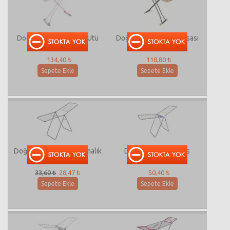
Doğrular Adriana Soft Ütü
Doğrular Liana Ütü Masası
Masası
134,40 ₺
118,80 ₺
Sepete Ekle
Sepete Ekle
Doğrular Fly Eco Kurutmalık
Doğrular House Plus
Kurutmalık 2002
33,60 ₺
28,47 ₺
50,40 ₺
Sepete Ekle
Sepete Ekle