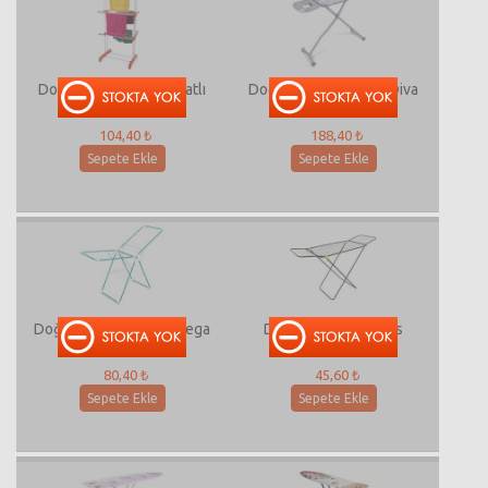
Doğrular Tıga Metal Katlı
Doğrular Ütü Masası Diva
Kurutmalık
104,40 ₺
188,40 ₺
Sepete Ekle
Sepete Ekle
Doğrular Kurutmalık Mega
Doğrular House Plus
Color
Kurutmalık 2001
80,40 ₺
45,60 ₺
Sepete Ekle
Sepete Ekle