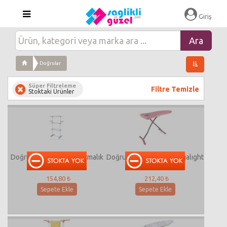
Giriş
Doğrular
Süper Filtreleme
Filtre Temizle
Stoktaki Ürünler
Doğrular Fıt 3 Katlı Kurutmalık
Doğrular Ütü Masası Megalıght
S
154,80 ₺
212,40 ₺
Sepete Ekle
Sepete Ekle