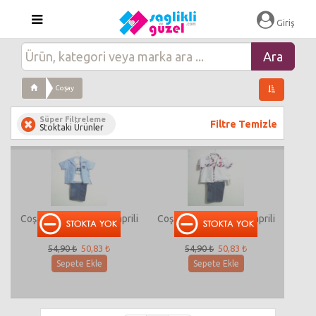
Giriş
Coşay
Süper Filtreleme
Filtre Temizle
Stoktaki Ürünler
Coşay 729 Erkek Kot Kaprili
Coşay 721 Erkek Kot Kaprili
Gömlekli Takım
Gömlekli Takım
54,90 ₺
50,83 ₺
54,90 ₺
50,83 ₺
Sepete Ekle
Sepete Ekle