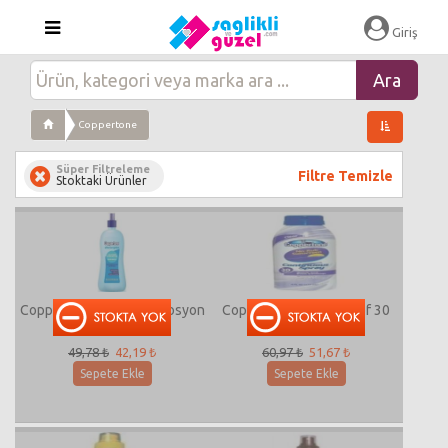
Giriş
Coppertone
Süper Filtreleme
Filtre Temizle
Stoktaki Ürünler
Coppertone After Sun Losyon
Coppertone C Spray Spf 30
49,78 ₺
42,19 ₺
60,97 ₺
51,67 ₺
Sepete Ekle
Sepete Ekle