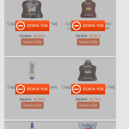
Coppertone Bronz Kuru Yağ
Coppertone Bronzlaştırıcı
Spf 2
Losyon / Havuç & Kakao
53,68 ₺
45,49 ₺
39,70 ₺
33,65 ₺
Sepete Ekle
Sepete Ekle
Coppertone Güneş Losyonu
Coppertone Bronzlaştırıcı Yağ
Spf 45
/ Aloe Veralı
66,56 ₺
56,40 ₺
38,58 ₺
32,70 ₺
Sepete Ekle
Sepete Ekle