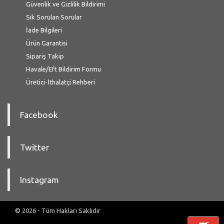
Güvenlik ve Gizlilik Bildirimi
Sık Sorulan Sorular
İade Bilgileri
Ürün Garantisi
Sipariş Takip
Havale/Eft Bildirim Formu
Üretici-İthalatçi Rehberi
Facebook
Twitter
Instagram
© 2026 - Tüm Hakları Saklıdır