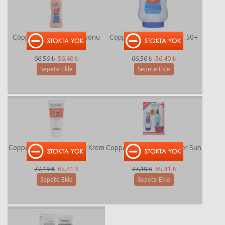
Coppertone Bebek Losyonu
Coppertone Losyon SPF 50+
Spf 50
200 ml
66,56 ₺
56,40 ₺
66,56 ₺
56,40 ₺
Sepete Ekle
Sepete Ekle
Coppertone Forte SPF 50 Krem
Coppertone SPF 45+ After Sun
Losyon Hediyeli
77,19 ₺
65,41 ₺
77,19 ₺
65,41 ₺
Sepete Ekle
Sepete Ekle