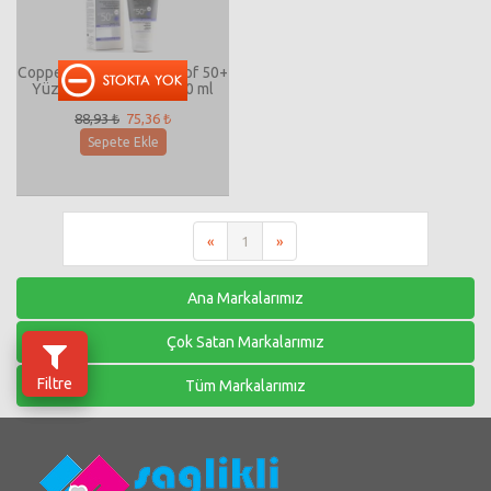
Coppertone Forte Plus Spf 50+
Yüz ve Vücut Kremi 150 ml
88,93 ₺
75,36 ₺
Sepete Ekle
«
1
»
Ana Markalarımız
Çok Satan Markalarımız
Filtre
Tüm Markalarımız