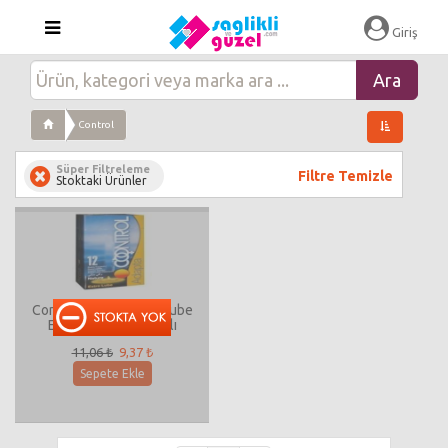
Giriş
Control
Süper Filtreleme
Filtre Temizle
Stoktaki Ürünler
Control Nature Extra Lube
Ekstra Kayganlaştıcılı
Prezervatif 12 li
11,06 ₺
9,37 ₺
Sepete Ekle