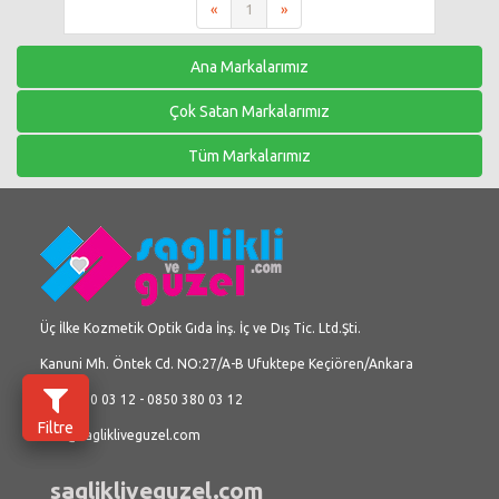
«
1
»
Ana Markalarımız
Çok Satan Markalarımız
Tüm Markalarımız
Üç İlke Kozmetik Optik Gıda İnş. İç ve Dış Tic. Ltd.Şti.
Kanuni Mh. Öntek Cd. NO:27/A-B Ufuktepe Keçiören/Ankara
0312 380 03 12 - 0850 380 03 12
Filtre
info@saglikliveguzel.com
saglikliveguzel.com