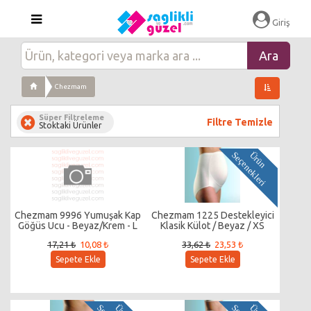
Giriş
Chezmam
Süper Filtreleme
Filtre Temizle
Stoktaki Ürünler
i
Ü
r
ü
n
S
e
ç
e
n
e
k
l
e
r
Chezmam 9996 Yumuşak Kap
Chezmam 1225 Destekleyici
Göğüs Ucu - Beyaz/Krem - L
Klasik Külot / Beyaz / XS
17,21 ₺
10,08 ₺
33,62 ₺
23,53 ₺
Sepete Ekle
Sepete Ekle