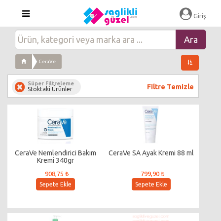
Giriş
CeraVe
Süper Filtreleme
Filtre Temizle
Stoktaki Ürünler
CeraVe Nemlendirici Bakım
CeraVe SA Ayak Kremi 88 ml
Kremi 340gr
908,75 ₺
799,90 ₺
Sepete Ekle
Sepete Ekle