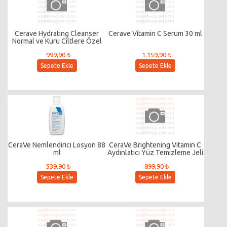
Cerave Hydrating Cleanser
Cerave Vitamin C Serum 30 ml
Normal ve Kuru Ciltlere Özel
Yüz ve Vücut Nemlendirici
999,90 ₺
1.159,90 ₺
Temizleyici Refill Dökme Poşet
473 ml
Sepete Ekle
Sepete Ekle
CeraVe Nemlendirici Losyon 88
CeraVe Brightening Vitamin C
ml
Aydınlatıcı Yüz Temizleme Jeli
236 mL
539,90 ₺
899,90 ₺
Sepete Ekle
Sepete Ekle