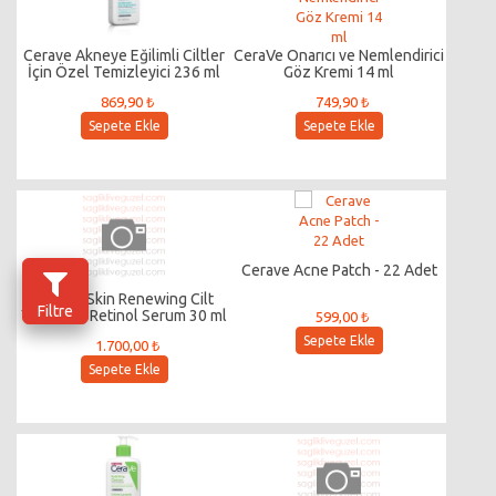
Cerave Akneye Eğilimli Ciltler
CeraVe Onarıcı ve Nemlendirici
İçin Özel Temizleyici 236 ml
Göz Kremi 14 ml
869,90 ₺
749,90 ₺
Sepete Ekle
Sepete Ekle
Cerave Acne Patch - 22 Adet
Cerave Skin Renewing Cilt
Filtre
Yenileyici Retinol Serum 30 ml
599,00 ₺
Sepete Ekle
1.700,00 ₺
Sepete Ekle