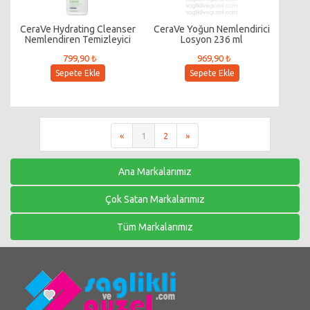
CeraVe Hydrating Cleanser
CeraVe Yoğun Nemlendirici
Nemlendiren Temizleyici
Losyon 236 ml
236ml
799,90 ₺
969,90 ₺
Sepete Ekle
Sepete Ekle
«
1
2
»
Ana Markalarımız
Çok Satan Markalarımız
Tüm Markalarımız