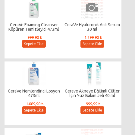
CeraVe Foaming Cleanser
CeraVe Hyalüronik Asit Serum
Köpüren Temizleyici 473ml
30 ml
999,90 ₺
1.299,90 ₺
Sepete Ekle
Sepete Ekle
CeraVe Nemlendirici Losyon
Cerave Akneye Eğilimli Ciltler
473ml
İçin Yüz Bakım Jeli 40 ml
1.089,90 ₺
999,99 ₺
Sepete Ekle
Sepete Ekle