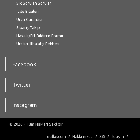
Sık Sorulan Sorular
İade Bilgileri
Ürün Garantisi
Sipariş Takip
Havale/Eft Bildirim Formu
Üretici-İthalatçi Rehberi
Facebook
Twitter
Instagram
© 2026 - Tüm Hakları Saklıdır
ucilke.com
Hakkımızda
SSS
İletişim