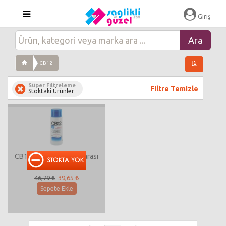
Giriş
CB12
Süper Filtreleme
Filtre Temizle
Stoktaki Ürünler
CB12 Ağız Bakım Gargarası
250 ml
46,79 ₺
39,65 ₺
Sepete Ekle