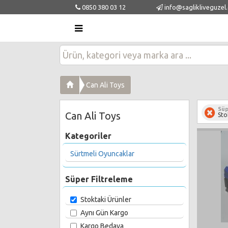
0850 380 03 12
info@saglikliveguzel
Can Ali Toys
Süp
Can Ali Toys
Sto
Kategoriler
Sürtmeli Oyuncaklar
Süper Filtreleme
Stoktaki Ürünler
Aynı Gün Kargo
Kargo Bedava