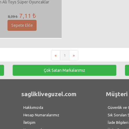
n Ali Toys Süper Oyuncaklar
7,11 ₺
8,39 ₺
Sepete Ekle
«
1
»
Çok Satan Markalarımız
saglikliveguzel.com
Müşteri 
Hakkımızda
Güvenlik ve Gi
Hesap Numaralarımız
Sık Sorulan 
İletişim
İade Bilgileri