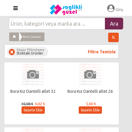
Giriş
Bora Çamaşır
Süper Filtreleme
Filtre Temizle
Stoktaki Ürünler
Bora Kız Dantelli atlet 32
Bora Kız Dantelli atlet 26
10,08 ₺
6,62 ₺
5,60 ₺
Sepete Ekle
Sepete Ekle