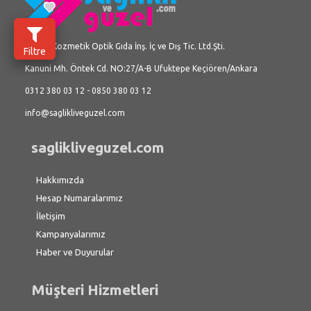
Üç İlke Kozmetik Optik Gıda İnş. İç ve Dış Tic. Ltd.Şti.
Filtre
Kanuni Mh. Öntek Cd. NO:27/A-B Ufuktepe Keçiören/Ankara
0312 380 03 12 - 0850 380 03 12
info@saglikliveguzel.com
saglikliveguzel.com
Hakkımızda
Hesap Numaralarımız
İletişim
Kampanyalarımız
Haber ve Duyurular
Müşteri Hizmetleri