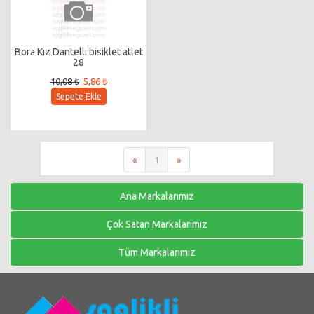
Bora Kız Dantelli bisiklet atlet
28
10,08 ₺
5,86 ₺
Sepete Ekle
«
1
»
Ana Markalarımız
Çok Satan Markalarımız
Tüm Markalarımız