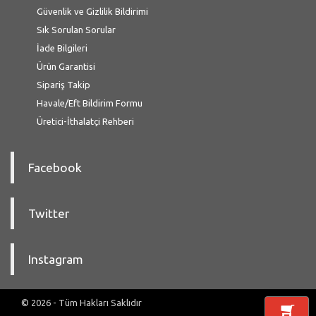
Güvenlik ve Gizlilik Bildirimi
Sık Sorulan Sorular
İade Bilgileri
Ürün Garantisi
Sipariş Takip
Havale/Eft Bildirim Formu
Üretici-İthalatçi Rehberi
Facebook
Twitter
Instagram
© 2026 - Tüm Hakları Saklıdır