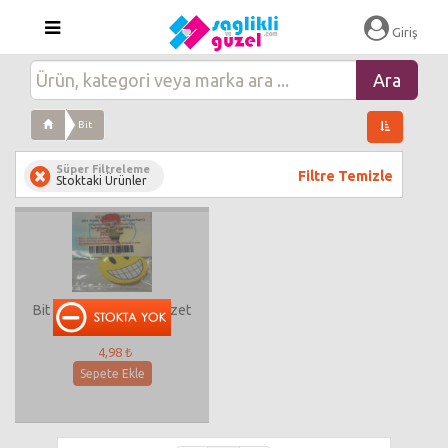
Giriş
Bit
Süper Filtreleme
Filtre Temizle
Stoktaki Ürünler
Bit ve Sirke Kovucu Rozet
4,98 ₺
Sepete Ekle