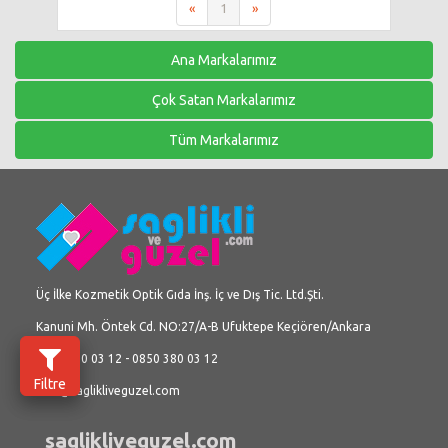
«
1
»
Ana Markalarımız
Çok Satan Markalarımız
Tüm Markalarımız
Üç İlke Kozmetik Optik Gıda İnş. İç ve Dış Tic. Ltd.Şti.
Kanuni Mh. Öntek Cd. NO:27/A-B Ufuktepe Keçiören/Ankara
0312 380 03 12 - 0850 380 03 12
Filtre
info@saglikliveguzel.com
saglikliveguzel.com