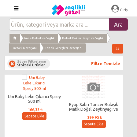
Giriş
Anne Bebek ve Sağlık
Bebek Bakım Banyo ve Sağlık
Bebek Deterjanı
Bebek Gereçleri Deterjanı
Süper Filtreleme
Filtre Temizle
Stoktaki Ürünler
Uni Baby Leke Çıkarıcı Sprey
500 ml
Eyüp Sabri Tuncer Bulaşık
Matik Doğal Zeytinyağı ve
166,33 ₺
Limon Kabuk Yağlı Formül
Sepete Ekle
399,90 ₺
Bulaşık Yıkama Sıvısı 1,45 lt 50
Yıkama
Sepete Ekle