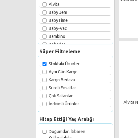
Alvita
Baby Jem
BabyTime
Baby-Vac
Bambino
Bebedor
Süper Filtreleme
BebeDue
Bebiccio
Stoktaki Ürünler
Beurer
Aynı Gün Kargo
Chicco
Kargo Bedava
Farmamedi
Süreli Fırsatlar
Hanymish
Çok Satanlar
Milkway
Alvita 
İndirimli Ürünler
Mothersmart
Nareks
Hitap Ettiği Yaş Aralığı
Nimo
Doğumdan İtibaren
Nuk
Kullanılabilir