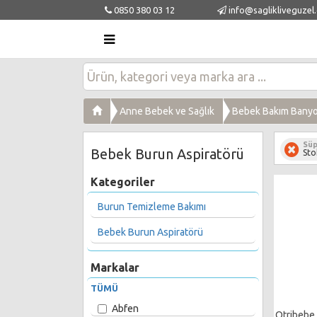
0850 380 03 12
info@saglikliveguzel
Anne Bebek ve Sağlık
Bebek Bakım Banyo 
Süp
Bebek Burun Aspiratörü
Sto
Kategoriler
Burun Temizleme Bakımı
Bebek Burun Aspiratörü
Markalar
TÜMÜ
Abfen
Otribebe 