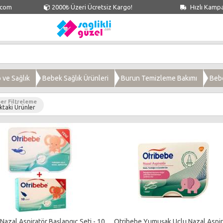
.com
2000₺ Üzeri Ücretsiz Kargo!
Hızlı Kamp
ve Sağlık
Bebek Sağlık Ürünleri
Burun Temizleme Bakımı
Beb
er Filtreleme
ktaki Ürünler
Nazal Aspiratör Başlangıç Seti - 10
Otribebe Yumuşak Uçlu Nazal Aspir