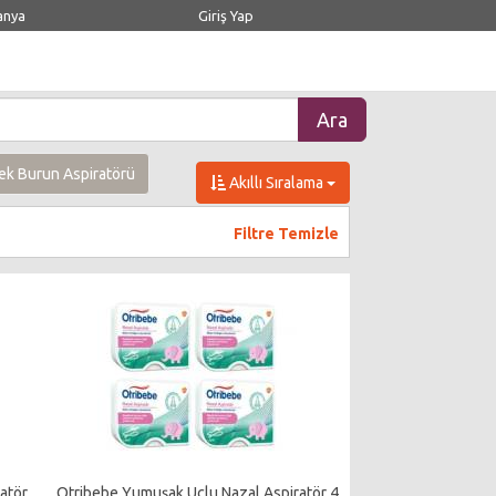
anya
Giriş Yap
ek Burun Aspiratörü
Akıllı Sıralama
Filtre Temizle
atör
Otribebe Yumuşak Uçlu Nazal Aspiratör 4