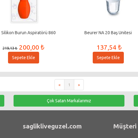
Silikon Burun Aspiratörü 860
Beurer NA 20 Baş Ünitesi
200,00 ₺
137,54 ₺
219,13 ₺
Sepete Ekle
Sepete Ekle
«
1
»
Çok Satan Markalarımız
saglikliveguzel.com
Müşteri 