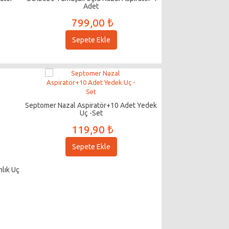
Adet
799,00 ₺
Sepete Ekle
Septomer Nazal Aspiratör+10 Adet Yedek
Uç -Set
119,90 ₺
Sepete Ekle
mlık Uç