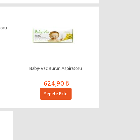
törü
Baby-Vac Burun Aspiratörü
624,90 ₺
Sepete Ekle