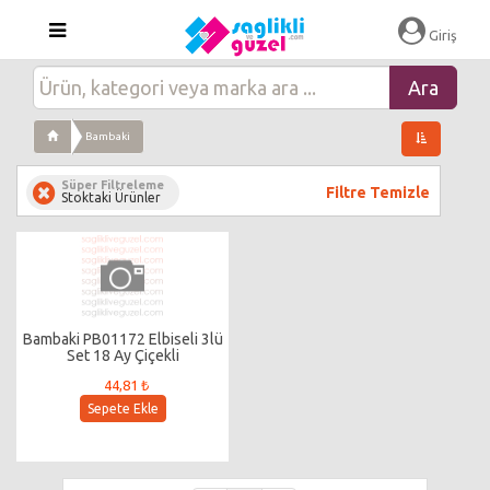
Giriş
Bambaki
Süper Filtreleme
Filtre Temizle
Stoktaki Ürünler
Bambaki PB01172 Elbiseli 3lü
Set 18 Ay Çiçekli
44,81 ₺
Sepete Ekle