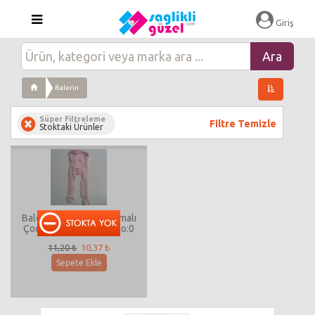
Giriş
Balerin
Süper Filtreleme
Filtre Temizle
Stoktaki Ürünler
Balerin Likralı V Kabartmalı
Çocuk Külotlu Çorap No:0
11,20 ₺
10,37 ₺
Sepete Ekle