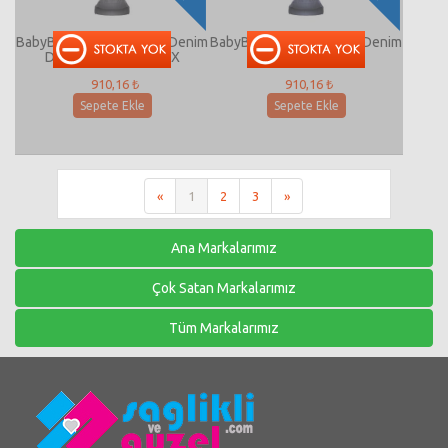
BabyBjörn Kanguru One Denim
BabyBjörn Kanguru One Denim
Dark Grey Cotton MİX
Blue Cotton MİX
910,16 ₺
910,16 ₺
Sepete Ekle
Sepete Ekle
«
1
2
3
»
Ana Markalarımız
Çok Satan Markalarımız
Tüm Markalarımız