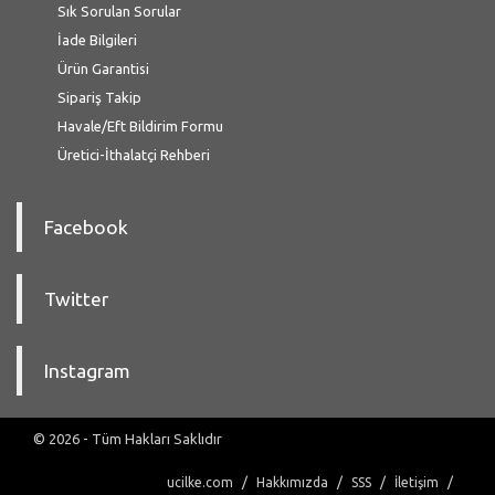
Sık Sorulan Sorular
İade Bilgileri
Ürün Garantisi
Sipariş Takip
Havale/Eft Bildirim Formu
Üretici-İthalatçi Rehberi
Facebook
Twitter
Instagram
© 2026 - Tüm Hakları Saklıdır
ucilke.com
Hakkımızda
SSS
İletişim