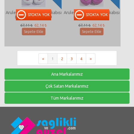
Arulens 027 Bebek Ayakkabısı
Arulens 027 Bebek Ayakkabısı
Beyaz Pembe No:19
Fuşya Pembe No:21
67,11 ₺
62,14 ₺
67,11 ₺
62,14 ₺
Sepete Ekle
Sepete Ekle
«
1
2
3
4
»
Ana Markalarımız
Çok Satan Markalarımız
Tüm Markalarımız