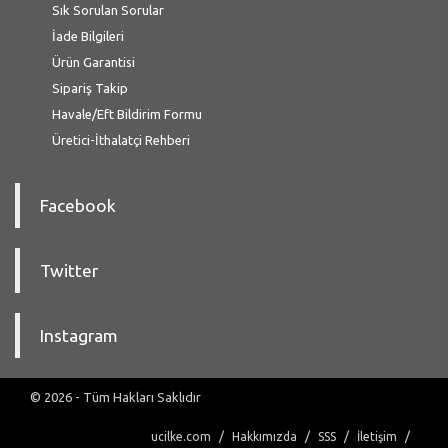
Sık Sorulan Sorular
İade Bilgileri
Ürün Garantisi
Sipariş Takip
Havale/Eft Bildirim Formu
Üretici-İthalatçi Rehberi
Facebook
Twitter
Instagram
© 2026 - Tüm Hakları Saklıdır
ucilke.com
Hakkımızda
SSS
İletişim