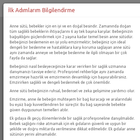
İlk Adımlarım Bilgilendirme
Giriş
Anne sütü, bebekler için en iyi ve en doğal besindir. Zamanında doğan
tüm sağlıklı bebeklerin ihtiyaçlarını 6 ay tek başına karşılar. Bebeğinizin
bağışıklığını güçlendirmek için 2 yaşına kadar temel besin anne sütüdür.
Anne Bebek ve Sağlık
Bebek Beslenme
Bebek Mamaları
Bebeğinizi beslemenin en iyi yolu emzirmektir; bebeğiniz için ideal
dengeli bir beslenme ve hastalıklara karşı koruma sağlayan anne sütü
Bebek İçecekleri
Anne Bebek Bitki Çayı
aynı zamanda anneye ve bebeğe beslenme ile ilgili olmayan bir çok
fayda da sağlar.
Süper Filtreleme
Filtre Temizle
Bebeğinizi nasıl besleyeceğinize karar verirken bir sağlık uzmanına
Stoktaki Ürünler
danışmanızı tavsiye ederiz. Profesyonel rehberliğe aynı zamanda
emzirmeye hazırlık ve emzirmenin devamlılığı için başvurabilirsiniz.
Emzirirken sağlıklı ve dengeli beslenmek de çok önemlidir.
Anne sütü, bebekler için en iyi ve en doğal besindir.
Zamanında doğan tüm sağlıklı bebeklerin ihtiyaçlarını 6 ay tek
Anne sütü bebeğinizin ruhsal, bedensel ve zeka gelişimine yardımcı olur.
başına karşılar. Bebeğinizin bağışıklığını güçlendirmek için 2
Emzirme, anne ile bebeğin muhteşem bir bağ kuracağı ve aralarındaki
yaşına kadar temel besin anne sütüdür. Bebeğinizi beslemenin
bu eşsiz bağı kuvvetlendiren bir süreçtir. Bu bağ sayesinde bebekte
en iyi yolu emzirmektir; bebeğiniz için ideal dengeli bir
güven duygusunun temelleri atılır.
beslenme ve hastalıklara karşı koruma sağlayan anne sütü
aynı zamanda anneye ve bebeğe beslenme ile ilgili olmayan
Ek gıdaya ilk geçiş dönemlerinde bir sağlık profesyoneline danışılmalıdır.
bir çok fayda da sağlar.
Bebek sağlığını riske atmamak için ek gıdaların güvenli ve uygun bir
şekilde ve doğru miktarda verilmesine dikkat edilmelidir. Ek gıdalar anne
Bebeğinizi nasıl besleyeceğinize karar verirken bir sağlık
sütünün yerini almamalıdır.
uzmanına danışmanızı tavsiye ederiz. Profesyonel rehberliğe