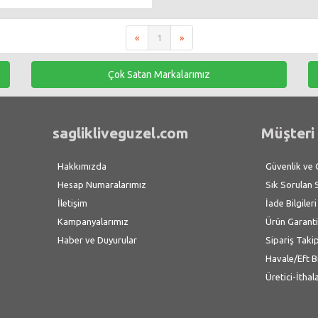
«
1
»
Çok Satan Markalarımız
saglikliveguzel.com
Müşteri 
Hakkımızda
Güvenlik ve Gi
Hesap Numaralarımız
Sık Sorulan 
İletişim
İade Bilgileri
Kampanyalarımız
Ürün Garanti
Haber ve Duyurular
Sipariş Taki
Havale/Eft B
Üretici-İthal