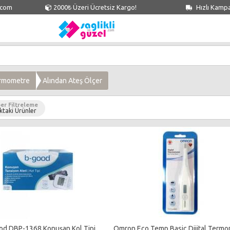
.com
2000₺ Üzeri Ücretsiz Kargo!
Hızlı Kamp
ermometre
Alından Ateş Ölçer
er Filtreleme
ktaki Ürünler
od DBP-1368 Konuşan Kol Tipi
Omron Eco Temp Basic Dijital Term