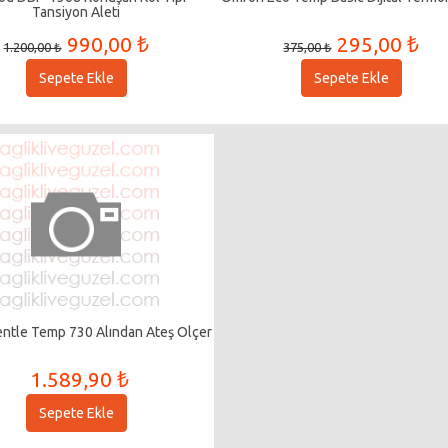
Tansiyon Aleti
990,00 ₺
295,00 ₺
1.200,00 ₺
375,00 ₺
Sepete Ekle
Sepete Ekle
ntle Temp 730 Alından Ateş Ölçer
1.589,90 ₺
Sepete Ekle