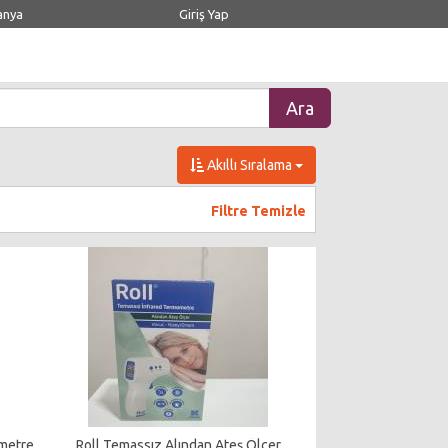
anya
Giriş Yap
Akıllı Sıralama
Filtre Temizle
ometre
Roll Temassız Alından Ateş Ölçer