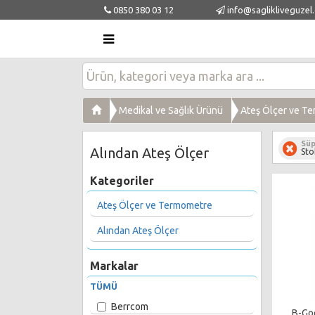
0850 380 03 12
info@saglikliveguzel
Medikal ve Sağlık Ürünü
Ateş Ölçer ve T
Süp
Alından Ateş Ölçer
Sto
Kategoriler
Ateş Ölçer ve Termometre
Alından Ateş Ölçer
Markalar
TÜMÜ
Berrcom
B-Go