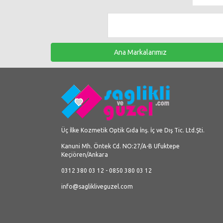
Ana Markalarımız
Üç İlke Kozmetik Optik Gıda İnş. İç ve Dış Tic. Ltd.Şti.
Kanuni Mh. Öntek Cd. NO:27/A-B Ufuktepe
Keçiören/Ankara
0312 380 03 12 - 0850 380 03 12
info@saglikliveguzel.com