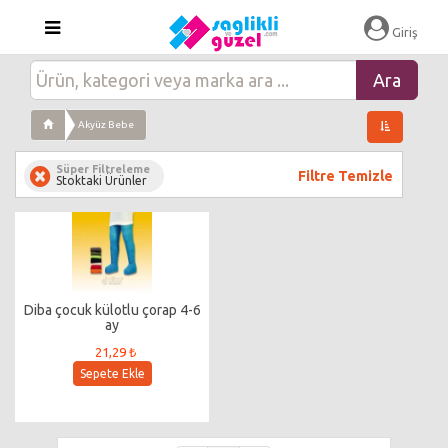
Giriş
Akyüz Bebe
Süper Filtreleme
Filtre Temizle
Stoktaki Ürünler
Diba çocuk külotlu çorap 4-6
ay
21,29 ₺
Sepete Ekle