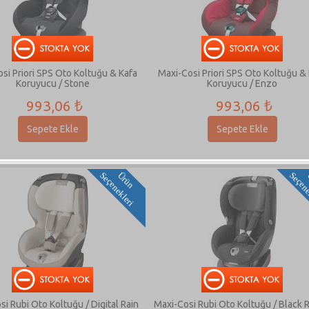
si Priori SPS Oto Koltuğu & Kafa
Maxi-Cosi Priori SPS Oto Koltuğu &
Koruyucu / Stone
Koruyucu / Enzo
993,06 ₺
993,06 ₺
Sepete Ekle
Sepete Ekle
i
Ü
r
ü
n
S
e
ç
e
n
e
k
l
e
r
si Rubi Oto Koltuğu / Digital Rain
Maxi-Cosi Rubi Oto Koltuğu / Black 