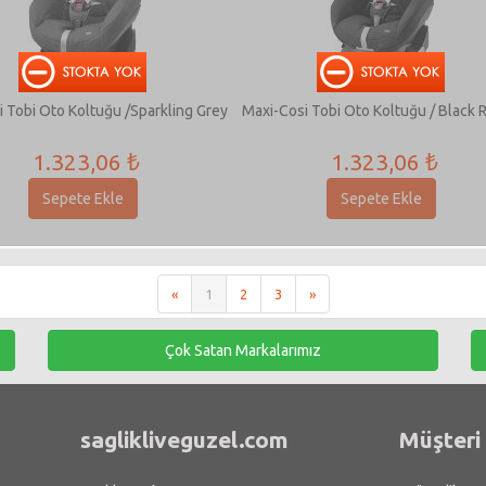
 Tobi Oto Koltuğu /Sparkling Grey
Maxi-Cosi Tobi Oto Koltuğu / Black 
1.323,06 ₺
1.323,06 ₺
Sepete Ekle
Sepete Ekle
«
1
2
3
»
Çok Satan Markalarımız
saglikliveguzel.com
Müşteri 