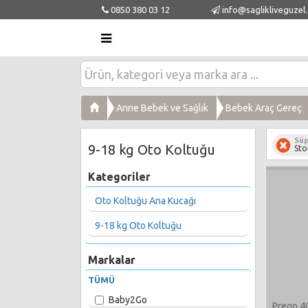
0850 380 03 12
info@saglikliveguzel
Anne Bebek ve Sağlık
Bebek Araç Gereç
Süp
9-18 kg Oto Koltuğu
Sto
Kategoriler
Oto Koltuğu Ana Kucağı
9-18 kg Oto Koltuğu
Markalar
TÜMÜ
Baby2Go
Prego 40