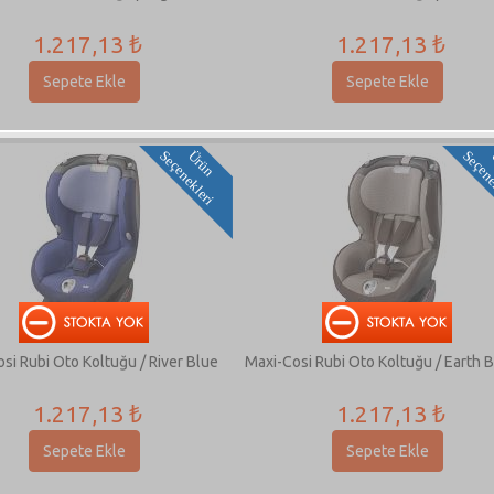
1.217,13 ₺
1.217,13 ₺
Sepete Ekle
Sepete Ekle
i
Ü
r
ü
n
S
e
ç
e
n
e
k
l
e
r
si Rubi Oto Koltuğu / River Blue
Maxi-Cosi Rubi Oto Koltuğu / Earth
1.217,13 ₺
1.217,13 ₺
Sepete Ekle
Sepete Ekle