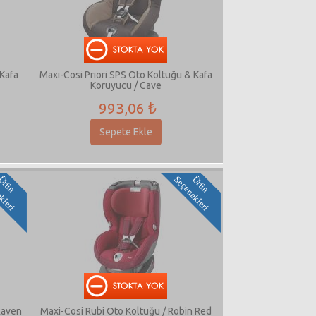
 Kafa
Maxi-Cosi Priori SPS Oto Koltuğu & Kafa
Koruyucu / Cave
993,06 ₺
Sepete Ekle
i
Ü
r
ü
n
S
e
ç
e
n
e
k
l
e
r
i
Ü
r
ü
n
S
e
ç
e
n
e
k
l
e
r
Raven
Maxi-Cosi Rubi Oto Koltuğu / Robin Red