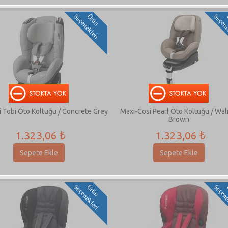
i
Ü
r
ü
n
S
e
ç
e
n
e
k
l
e
r
 Tobi Oto Koltuğu / Concrete Grey
Maxi-Cosi Pearl Oto Koltuğu / Wal
Brown
1.323,06 ₺
1.323,06 ₺
Sepete Ekle
Sepete Ekle
i
Ü
r
ü
n
S
e
ç
e
n
e
k
l
e
r