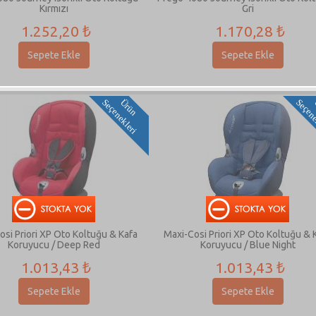
Kırmızı
Gri
1.252,20 ₺
1.170,28 ₺
Sepete Ekle
Sepete Ekle
i
Ü
r
ü
n
S
e
ç
e
n
e
k
l
e
r
osi Priori XP Oto Koltuğu & Kafa
Maxi-Cosi Priori XP Oto Koltuğu & 
Koruyucu / Deep Red
Koruyucu / Blue Night
1.013,43 ₺
1.013,43 ₺
Sepete Ekle
Sepete Ekle