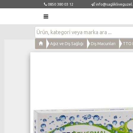
0850 380 03 12
info@saglikliveguzel
Ağız ve Diş Sağlığı
Diş Macunları
TTO D