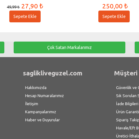
27,90 ₺
250,00 ₺
49,99 ₺
Sepete Ekle
Sepete Ekle
Çok Satan Markalarımız
saglikliveguzel.com
Müşteri 
Hakkımızda
Güvenlik ve Gi
Hesap Numaralarımız
Sık Sorulan 
İletişim
İade Bilgileri
Kampanyalarımız
Ürün Garanti
Haber ve Duyurular
Sipariş Taki
Havale/Eft B
Üretici-İthal