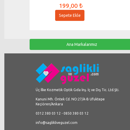
199,00 ₺
Sepete Ekle
Ana Markalarımız
Üç İlke Kozmetik Optik Gıda İnş. İç ve Dış Tic. Ltd.Şti.
Kanuni Mh. Öntek Cd. NO:27/A-B Ufuktepe
Keçiören/Ankara
0312 380 03 12 - 0850 380 03 12
info@saglikliveguzel.com