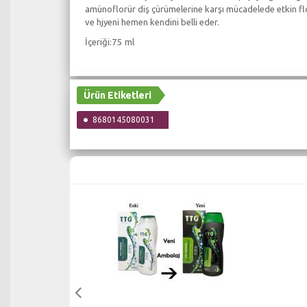
amünoflorür diş çürümelerine karşı mücadelede etkin florür
ve hjyeni hemen kendini belli eder.
İçeriği:75 ml
Ürün Etiketleri
8680145080031