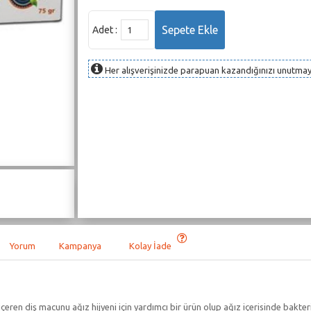
Adet :
Her alışverişinizde parapuan kazandığınızı unutmay
Yorum
Kampanya
Kolay İade
 içeren diş macunu ağız hijyeni için yardımcı bir ürün olup ağız içerisinde ba