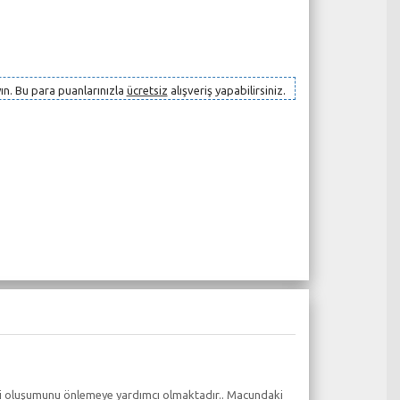
ın. Bu para puanlarınızla
ücretsiz
alışveriş yapabilirsiniz.
kteri oluşumunu önlemeye yardımcı olmaktadır.. Macundaki