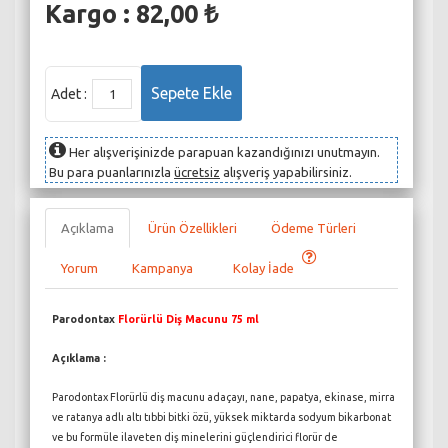
Kargo : 82,00 ₺
Adet :
Her alışverişinizde parapuan kazandığınızı unutmayın.
Bu para puanlarınızla
ücretsiz
alışveriş yapabilirsiniz.
Açıklama
Ürün Özellikleri
Ödeme Türleri
Yorum
Kampanya
Kolay İade
Parodontax
Florürlü Diş Macunu 75 ml
Açıklama :
Parodontax Florürlü diş macunu adaçayı, nane, papatya, ekinase, mirra
ve ratanya adlı altı tıbbi bitki özü, yüksek miktarda sodyum bikarbonat
ve bu formüle ilaveten diş minelerini güçlendirici florür de