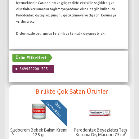
içermektedir. Canlandırıcı ve güçlendirici etkisi ile sağlıklı diş ve
dişetinin korunmasını sağlamaya yardımcı olur. Her gün kullanılan
Parodontax, diştaşı oluşumunu geciktirmeye ve dişetini korumaya
yardımcı olur.
Dişlerinizde belirgin bir ferahlık ve temizlik duygusu bırakır.
Ürün Etiketleri
8699522001705
Birlikte Çok Satan Ürünler
i
Ü
r
ü
n
S
e
ç
e
n
e
k
l
e
r
an
Sudocrem Bebek Bakım Kremi
Parodontax Beyazlatıcı Tam
S
125 gr
Koruma Diş Macunu 75 ml