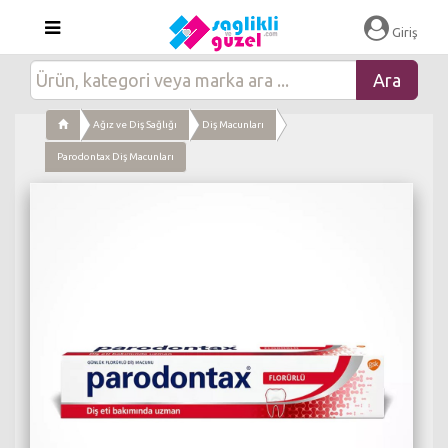
×
Giriş
Ağız ve Diş Sağlığı
Diş Macunları
Parodontax Diş Macunları