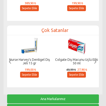
389,90 ₺
199,90 ₺
Sepete Ekle
Sepete Ekle
Çok Satanlar
Nurse Harvey's Dentigel Diş
Colgate Diş Macunu Üçlü Etki
Cl
Jeli 15 gr
50 ml
Si
199,00 ₺
49,99 ₺
27,90 ₺
Sepete Ekle
Sepete Ekle
Ana Markalarımız