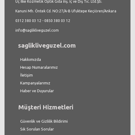
Üç İlke Kozmetik Optik Gıda İnş. İç ve Dış Tic. Ltd.Şti.
Kanuni Mh. Öntek Cd. NO:27/A-B Ufuktepe Keçiören/Ankara
0312 380 03 12 - 0850 380 03 12
info@saglikliveguzel.com
saglikliveguzel.com
Hakkımızda
Hesap Numaralarımız
İletişim
Kampanyalarımız
Haber ve Duyurular
Müşteri Hizmetleri
Güvenlik ve Gizlilik Bildirimi
Sık Sorulan Sorular