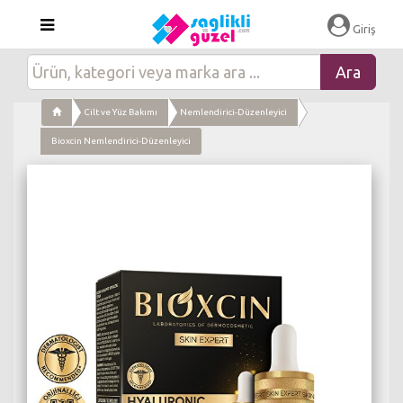
×
Giriş
Cilt ve Yüz Bakımı
Nemlendirici-Düzenleyici
Bioxcin Nemlendirici-Düzenleyici